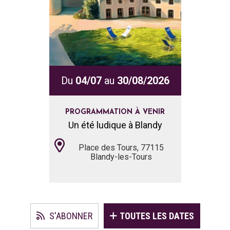
Du
04/07
au
30/08/2026
Du
12/0
PROGRAMMATION À VENIR
PROGRA
Un été ludique à Blandy
Créne
Place des Tours, 77115
Place
Blandy-les-Tours
Bl
S'ABONNER
TOUTES LES DATES