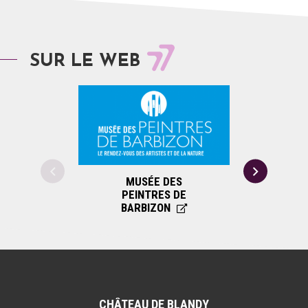
SUR LE WEB
MUSÉE DES
MUS
PEINTRES DE
BO
BARBIZON
CHÂTEAU DE BLANDY