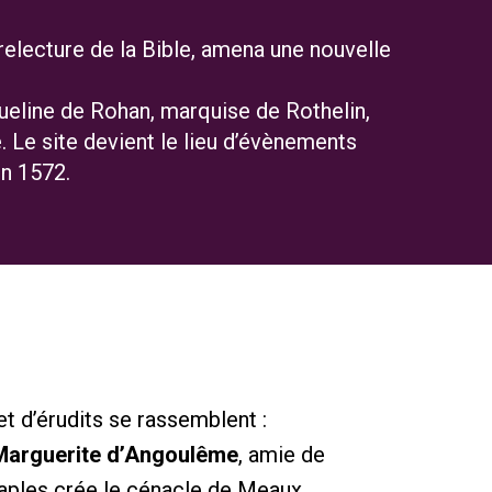
relecture de la Bible, amena une nouvelle
ueline de Rohan, marquise de Rothelin,
 Le site devient le lieu d’évènements
n 1572.
t d’érudits se rassemblent :
arguerite d’Angoulême
, amie de
aples crée le
cénacle
de Meaux