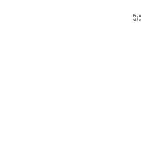
Figu
siè