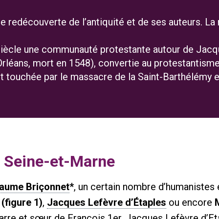
e redécouverte de l’antiquité et de ses auteurs. La 
 siècle une communauté protestante autour de Jacq
rléans, mort en 1548), convertie au protestantisme.
touchée par le massacre de la Saint-Barthélémy e
n Seine-et-Marne
laume Briçonnet
*
, un certain nombre d’humanistes e
(figure 1)
,
Jacques Lefèvre d’Étaples
ou encore
M
arre et sœur de François 1er. Jacques Lefèvre d’Et