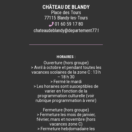
CHÂTEAU DE BLANDY
Place des Tours
77115 Blandy-les-Tours
01 60 59 17 80
chateaudeblandy@departement77.fr
HORAIRES :
Ouverture (hors groupe)
> Avril à octobre et pendant toutes les
vacances scolaires de la zone C : 13 h
– 18 h 30
> Fermé le mardi
> Les horaires sont susceptibles de
varier en fonction de la
programmation culturelle (voir
rubrique programmation à venir)
Fermeture (hors groupe)
> Fermeture les mois de janvier,
février, mars et novembre (hors
vacances zone C)
> Fermeture hebdomadaire les