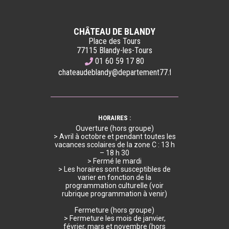
CHÂTEAU DE BLANDY
Place des Tours
77115 Blandy-les-Tours
01 60 59 17 80
chateaudeblandy@departement77.fr
HORAIRES :
Ouverture (hors groupe)
> Avril à octobre et pendant toutes les
vacances scolaires de la zone C : 13 h
– 18 h 30
> Fermé le mardi
> Les horaires sont susceptibles de
varier en fonction de la
programmation culturelle (voir
rubrique programmation à venir)
Fermeture (hors groupe)
> Fermeture les mois de janvier,
février, mars et novembre (hors