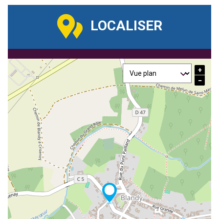
LOCALISER
+
−